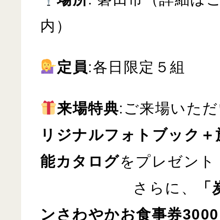
内）
定員
:各日限定５組
来場特典
:ご来場いた
リジナルフォトブック＋
能カタログ
をプレゼント
さらに、
「
ンさわやかお食事券300